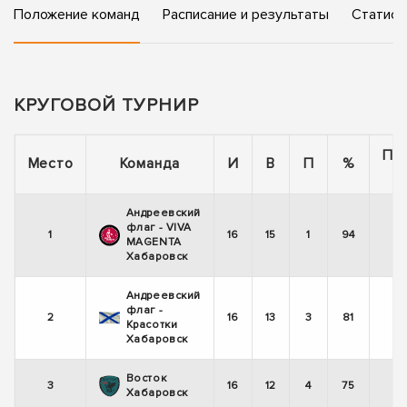
Положение команд
Расписание и результаты
Статист
КРУГОВОЙ ТУРНИР
По
Место
Команда
И
В
П
%
Андреевский
флаг - VIVA
1
16
15
1
94
MAGENTA
Хабаровск
Андреевский
флаг -
2
16
13
3
81
-
Красотки
Хабаровск
Восток
3
16
12
4
75
Хабаровск