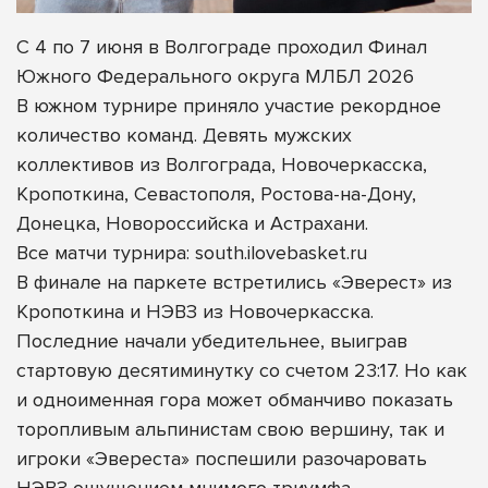
С 4 по 7 июня в Волгограде проходил Финал
Южного Федерального округа МЛБЛ 2026
В южном турнире приняло участие рекордное
количество команд. Девять мужских
коллективов из Волгограда, Новочеркасска,
Кропоткина, Севастополя, Ростова-на-Дону,
Донецка, Новороссийска и Астрахани.
Все матчи турнира: south.ilovebasket.ru
В финале на паркете встретились «Эверест» из
Кропоткина и НЭВЗ из Новочеркасска.
Последние начали убедительнее, выиграв
стартовую десятиминутку со счетом 23:17. Но как
и одноименная гора может обманчиво показать
торопливым альпинистам свою вершину, так и
игроки «Эвереста» поспешили разочаровать
НЭВЗ ощущением мнимого триумфа.