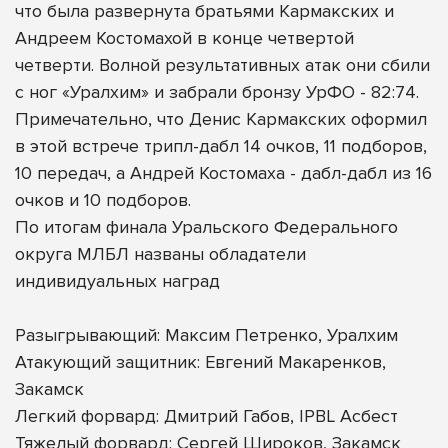
что была развернута братьями Кармакских и
Андреем Костомахой в конце четвертой
четверти. Волной результативных атак они сбили
с ног «Уралхим» и забрали бронзу УрФО - 82:74.
Примечательно, что Денис Кармакских оформил
в этой встрече трипл-дабл 14 очков, 11 подборов,
10 передач, а Андрей Костомаха - дабл-дабл из 16
очков и 10 подборов.
По итогам финала Уральского Федерального
округа МЛБЛ названы обладатели
индивидуальных наград
Разыгрывающий: Максим Петренко, Уралхим
Атакующий защитник: Евгений Макаренков,
Закамск
Легкий форвард: Дмитрий Габов, IPBL Асбест
Тяжелый форвард: Сергей Широков, Закамск