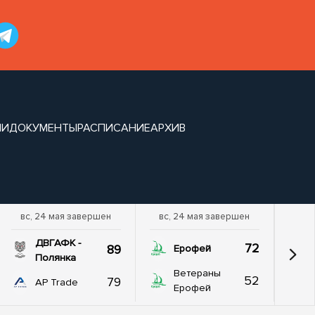
ИИ
ДОКУМЕНТЫ
РАСПИСАНИЕ
АРХИВ
вс, 24 мая завершен
вс, 24 мая завершен
ДВГАФК -
72
89
Ерофей
Полянка
Ветераны
52
79
AP Trade
Ерофей