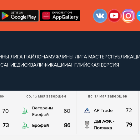
ИНЫ ЛИГА ПАЙЛОНА
МУЖЧИНЫ ЛИГА МАСТЕРС
ПУБЛИКАЦ
ИСАНИЕ
ДИСКВАЛИФИКАЦИИ
АНГЛИЙСКАЯ ВЕРСИЯ
шен
сб, 16 мая завершен
вс, 17 мая завершен
Ветераны
72
70
60
AP Trade
Ерофей
ДВГАФК -
79
73
86
Ерофей
Полянка